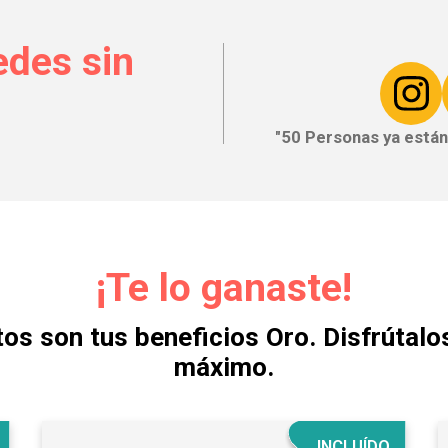
edes sin
"50 Personas ya están
¡Te lo ganaste!
tos son tus beneficios Oro. Disfrútalos
máximo.
INCLUÍDO