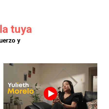
la tuya
uerzo y